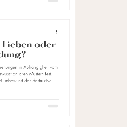
 Generation liegen – viele von
chsen, ihre innersten Gefühle
ich zu reflektieren. Doch
 Lieben oder
ndung?
ziehungen in Abhängigkeit vom
wusst an alten Mustern fest.
i unbewusst das destruktive
 Veränderung kaum möglich ist.
überall dort, wo Menschen ihr
halten anderer abhängig
passung oder der Suche nach