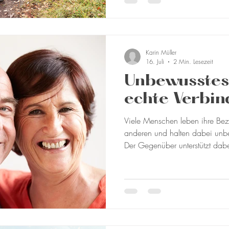
sichtbar. Das mag auch an der
ihnen sind nicht damit aufgewa
nach außen zu tragen oder öffentl
was ist
Karin Müller
16. Juli
2 Min. Lesezeit
Unbewusstes
echte Verbi
Viele Menschen leben ihre Be
anderen und halten dabei unbe
Der Gegenüber unterstützt dabe
Verhalten des anderen, sodass
Diese Abhängigkeit zeigt sich 
eigenes Wohlbefinden vom Ver
machen – durch Kontrolle, An
Bestätigung. Statt echter Beziehung schränken sich beide
Partner gegenseit