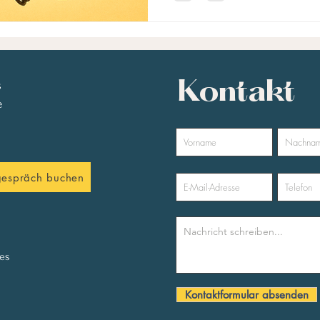
zwischen Empfängnis und Gebu
beeinflussen. Was geschieht bei der Metamorphischen
Methode? Während einer Sitz
s
Kontakt
e
tgespräch buchen
es
Kontaktformular absenden