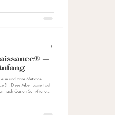
samkeit im Alltag. Und doch
e Vorsätze schon nach wenigen
liegt es daran,
nser Körper und unsere Psy
aissance® –
Anfang
 leise und zarte Methode
basiert auf
 nach Gaston Saint-Pierre
Beide beschreiben in dem
orphischen Methode”
gen – bereits aus der Zeit