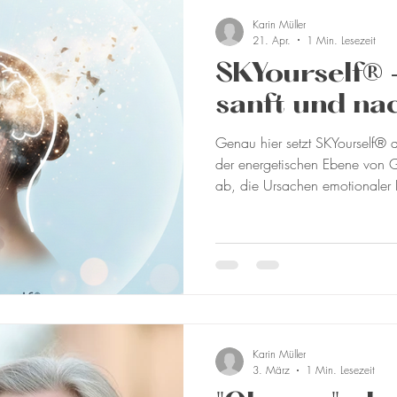
Karin Müller
21. Apr.
1 Min. Lesezeit
SKYourself®
sanft und na
Genau hier setzt SKYourself® 
der energetischen Ebene von Ge
ab, die Ursachen emotionaler 
SKYourself® verbindet energetis
modernen psychologischen und
einem geschützten Rahmen begl
tiefen Lösungsprozess – ohne 
erneut durchleben zu müssen. 
einen medit
Karin Müller
3. März
1 Min. Lesezeit