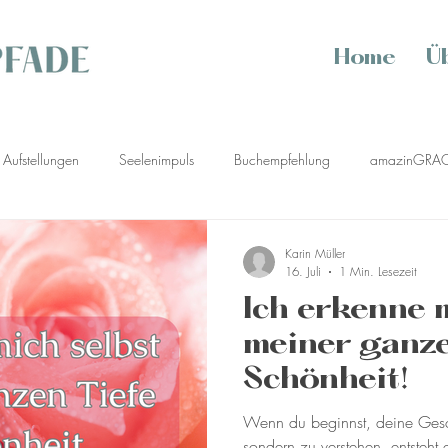
Home
Ü
Aufstellungen
Seelenimpuls
Buchempfehlung
amazinGRA
gie
Karin Müller
16. Juli
1 Min. Lesezeit
Ich erkenne m
meiner ganze
Schönheit!
Wenn du beginnst, deine Gesch
sondern zu verstehen, entsteht