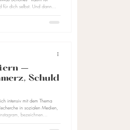
dich selbst. Und dann
hen: Deine eigene Schönheit
neren Frieden.
ltern –
merz, Schuld
übergreifende
 mich intensiv mit dem Thema
r Recherche in sozialen Medien,
 Instagram, bezeichnen
flationär als „narzisstisch“.
tive der Eltern ist kaum