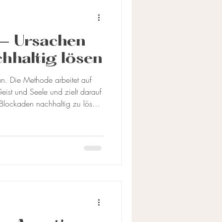
 – Ursachen
chhaltig lösen
an. Die Methode arbeitet auf
ist und Seele und zielt darauf
Blockaden nachhaltig zu lösen.
che Arbeit und Spiritualität mit
 therapeutischen Ansätzen. In
eite ich dich durch einen
die belastenden Erfahrungen
Ich begebe mich dabei in