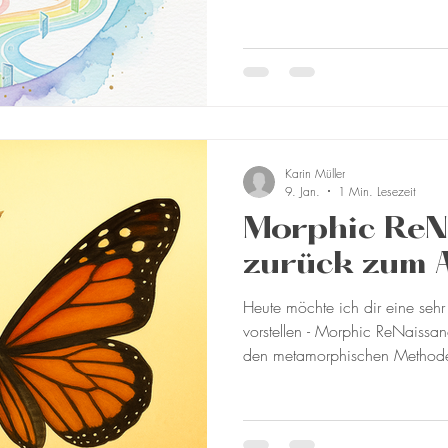
Süchte oder einfach mehr Acht
passiert es oft, dass wir dies
Wochen wieder aufgeben. Die Frage ist: Warum schaffen wir
es nicht, unsere Vorsätze durchzuhalten? Oft 
dass wir unter Stress stehen. U
Karin Müller
9. Jan.
1 Min. Lesezeit
Morphic ReN
zurück zum 
Heute möchte ich dir eine sehr
vorstellen - Morphic ReNaissance® . Diese Arbeit 
den metamorphischen Methoden
und Barbara Darcy-Thompson. 
Buch “Kompendium der Metam
eindrucksvoll, wie frühe Prägun