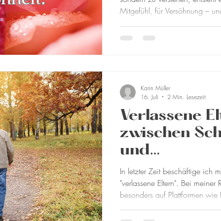
Mitgefühl, für Versöhnung – und für 
kann etwas sehr Leises gesche
wird sichtbar und du findest in
Karin Müller
16. Juli
2 Min. Lesezeit
Verlassene E
zwischen Sch
und
generations
In letzter Zeit beschäftige ich
n Wunden
"verlassene Eltern". Bei meine
besonders auf Plattformen wie
erwachsene Kinder ihre Eltern in
Was dabei auffällt: Die Perspek