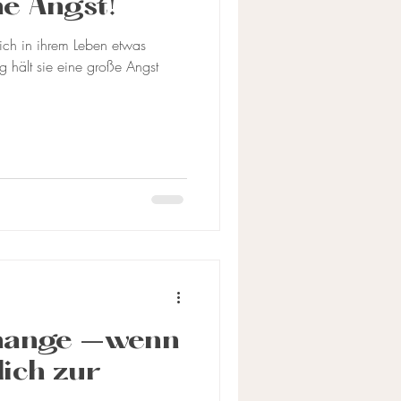
e Angst!
ich in ihrem Leben etwas
ig hält sie eine große Angst
hange –wenn
dich zur