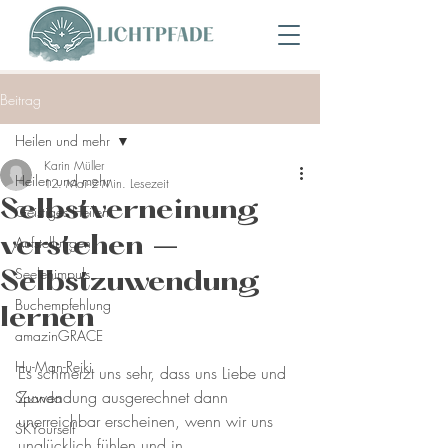
Beitrag
Heilen und mehr
Karin Müller
Heilen und mehr
12. Mai
2 Min. Lesezeit
Selbstverneinung
Geistiges Heilen
verstehen –
Aufstellungen
Seelenimpuls
Selbstzuwendung
Buchempfehlung
lernen
amazinGRACE
Hu-Man-Reiki
Es schmerzt uns sehr, dass uns Liebe und 
Zuwendung ausgerechnet dann 
Spanda
unerreichbar erscheinen, wenn wir uns 
SKYourself
unglücklich fühlen und in 